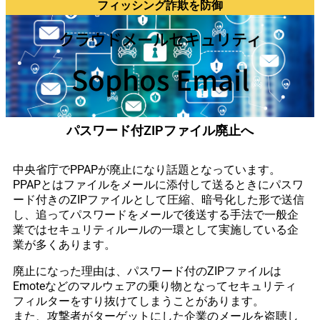
フィッシング詐欺を防御
クラウドメールセキュリティ
Sophos Email
パスワード付ZIPファイル廃止へ
中央省庁でPPAPが廃止になり話題となっています。
PPAPとはファイルをメールに添付して送るときにパスワ
ード付きのZIPファイルとして圧縮、暗号化した形で送信
し、追ってパスワードをメールで後送する手法で一般企
業ではセキュリティルールの一環として実施している企
業が多くあります。
廃止になった理由は、パスワード付のZIPファイルは
Emoteなどのマルウェアの乗り物となってセキュリティ
フィルターをすり抜けてしまうことがあります。
また、攻撃者がターゲットにした企業のメールを盗聴し