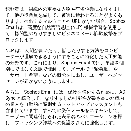
犯罪者は、組織内の重要な人物や有名企業になりすまし
て、他の従業員を騙して、被害に遭わせることがよくあ
ります。検出するマルウェアや URL がない場合、Sophos
Email は、高度な自然言語処理 (NLP) 機械学習を使用し
て、標的型のなりすましやビジネスメール詐欺攻撃をブ
ロックします。
NLP は、人間が書いたり、話したりする方法をコンピュ
ーターが理解できるようにすることに特化した人工知能
の分野です。これにより、Sophos Email では、単語を個
別にではなく文脈で理解して、メールで「緊急度」や
「サポート希望」などの概念を抽出し、ユーザーへメッ
セージが届かないようにします。
さらに、Sophos Email には、保護を強化するために、AD
Sync と統合して、なりすましの可能性が最も高い組織内
の個人を自動的に識別するセットアップアシスタントも
含まれています。すべての受信メールをスキャンして、
ユーザーに関連付けられた表示名のバリエーションを探
し、フィッシング詐欺への保護をさらに強化します。