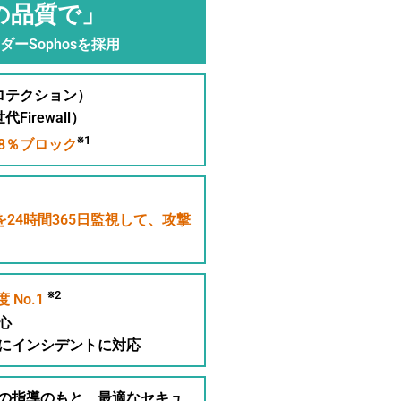
の品質で」
ーSophosを採用
ロテクション）
Firewall）
※1
8％ブロック
24時間365日監視して、攻撃
※2
 No.1
心
にインシデントに対応
の指導のもと、最適なセキュ