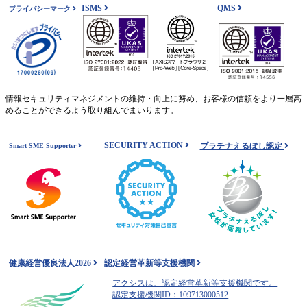
ISMS
QMS
プライバシーマーク
情報セキュリティマネジメントの維持・向上に努め、お客様の信頼をより一層高
めることができるよう取り組んでまいります。
SECURITY ACTION
プラチナえるぼし認定
Smart SME Supporter
健康経営優良法人2026
認定経営革新等支援機関
アクシスは、認定経営革新等支援機関です。
認定支援機関ID：109713000512