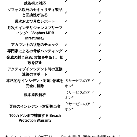
✔
✔
威監視と対応
ソフォス以外のセキュリティ製品
✔
✔
と互換性がある
週次および月次レポート
✔
✔
月次のインテリジェンスブリーフ
ィング: 「Sophos MDR
✔
✔
ThreatCast」
アカウントの状態のチェック
✔
✔
専門家によるの脅威ハンティング
✔
✔
脅威の封じ込め: 攻撃を中断し、拡
✔
✔
散を防止
アクティブインシデント時の直接
✔
✔
連絡のサポート
本格的なインシデント対応: 脅威を
IR サービスのアド
✔
完全に排除
オン*
IR サービスのアド
根本原因解析
✔
オン*
IR サービスのアド
専任のインシデント対応担当者
✔
オン*
100万ドルまで補償する Breach
✔
Protection Warranty