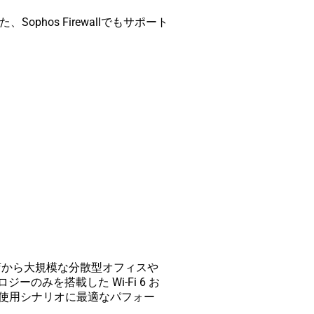
す。また、Sophos Firewallでもサポート
ax)
E 小売店から大規模な分散型オフィスや
のみを搭載した Wi-Fi 6 お
幅広い使用シナリオに最適なパフォー