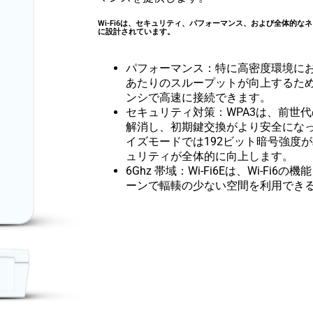
Wi-Fi6は、セキュリティ、パフォーマンス、および全体的
に設計されています。
パフォーマンス：特に高密度環境におい
あたりのスループットが向上するた
ンシで高速に接続できます。
セキュリティ対策：WPA3は、前世代の
解消し、初期鍵交換がより安全にな
イズモードでは192ビット暗号強度
ュリティが全体的に向上します。
6Ghz 帯域：Wi-Fi6Eは、Wi-Fi6
ーンで輻輳の少ない空間を利用でき