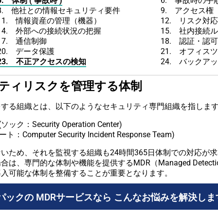
5. 体制 ( 事故時 )
6. 事故時の手
8. 他社との情報セキュリティ要件
9. アクセス権
11. 情報資産の管理（機器）
12. リスク対
14. 外部への接続状況の把握
15. 社内接続
17. 通信制御
18. 認証・認
20. データ保護
21. オフィス
23. 不正アクセスの検知
24. バックア
リティリスクを管理する体制
をする組織とは、以下のようなセキュリティ専門組織を指しま
urity Operation Center)
er Security Incident Response Team)
いため、それを監視する組織も24時間365日体制での対応が
的な体制や機能を提供するMDR（Managed Detection a
導入可能な体制を整備することが重要となります。
ィパックの MDRサービスなら こんなお悩みを解決しま