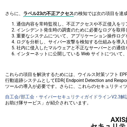
さらに、
ラベル23の不正アクセス
の検知では次の項目を達
通信内容を常時監視し、不正アクセスや不正侵入をリア
インシデント発生時の調査のために必要なログを取得し
重要なシステムについて、アプリケーション操作ログを
ログを分析し、サイバー攻撃を検知する仕組みを導入し
社内に侵入したマルウェアと不正なサーバーとの通信を
インターネットに公開している Web サイトについて
これらの項目を解決するためには、ウイルス対策ソフト EPP（End
行動追跡システムとしてEDR( Endpoint Detection and 
ツールの導入が必要です。さらに、これらのセキュリティ
自工会/部工会・サイバーセキュリティガイドラインV2.3
お助け隊サービス」が紹介されています。
AX
セキュリ