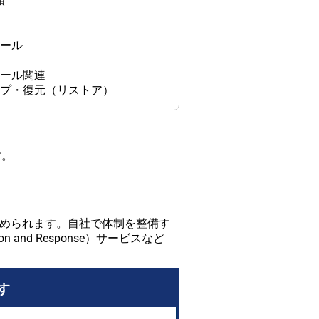
順
応
ルール
可
ツール関連
ップ・復元（リストア）
す。
求められます。自社で体制を整備す
nd Response）サービスなど
す