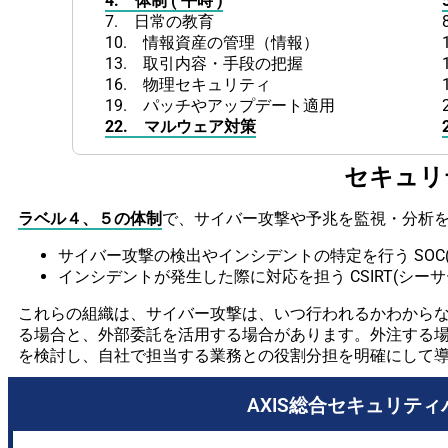
4. 体制 ( 平時 )
7. 日常の教育
10. 情報資産の管理（情報）
13.
取引内容・手段の把握
16. 物理セキュリティ
19. パッチやアップデート適用
22. マルウェア対策
セキュ
ラベル４、５の体制
で、サイバー攻撃や予兆を監視・分析
サイバー攻撃の検出やインシデントの特定を行う SOC(ソック：Sec
インシデントが発生した際に対応を担う CSIRT(シーサート：Comput
これらの組織は、サイバー攻撃は、いつ行われるかわからな
る場合と、外部委託を活用する場合があります。外注する場合は、専門
を検討し、自社で担当する業務との役割分担を明確にして
AXIS総合セキュリテ