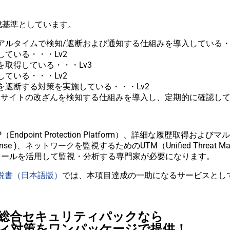
成基準としています。
ルタイムで検知/遮断および通知する仕組みを導入している・・
ている・・・Lv2
取得している・・・Lv3
ている・・・Lv2
遮断する対策を実施している・・・Lv2
、サイトの改ざんを検知する仕組みを導入し、定期的に確認して
point Protection Platform）、詳細な履歴取得お
Response )、ネットワークを監視するためのUTM（Unified Threa
ツールを活用して監視・分析する専門家が必要になります。
解説書（日本語版）
では、本項目達成の一助になるサービスとして 
IS総合セキュリティパックなら
ティ対策をワンパッケージで提供！