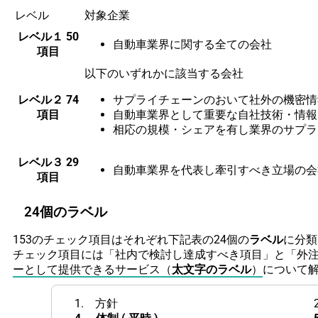
レベル
対象企業
レベル１
50
自動車業界に関する全ての会社
項目
以下のいずれかに該当する会社
レベル２
74
サプライチェーンのおいて社外の機密情
項目
自動車業界として重要な自社技術・情報
相応の規模・シェアを有し業界のサプラ
レベル３
29
自動車業界を代表し牽引すべき立場の会
項目
24個のラベル
153のチェック項目はそれぞれ下記表の24個の
ラベル
に分類
チェック項目には「社内で検討し達成すべき項目」と「外
ーとして提供できるサービス（
太文字のラベル
）
について
1. 方針