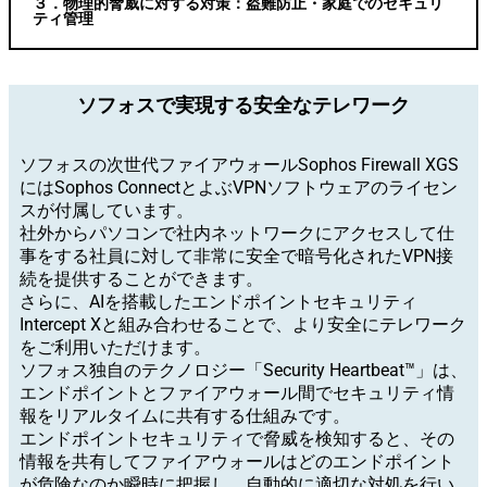
３．物理的脅威に対する対策：盗難防止・家庭でのセキュリ
ティ管理
ソフォスで実現する安全なテレワーク
ソフォスの次世代ファイアウォールSophos Firewall XGS
にはSophos ConnectとよぶVPNソフトウェアのライセン
スが付属しています。
社外からパソコンで社内ネットワークにアクセスして仕
事をする社員に対して非常に安全で暗号化されたVPN接
続を提供することができます。
さらに、AIを搭載したエンドポイントセキュリティ
Intercept Xと組み合わせることで、より安全にテレワーク
をご利用いただけます。
ソフォス独自のテクノロジー「Security Heartbeat™」は、
エンドポイントとファイアウォール間でセキュリティ情
報をリアルタイムに共有する仕組みです。
エンドポイントセキュリティで脅威を検知すると、その
情報を共有してファイアウォールはどのエンドポイント
が危険なのか瞬時に把握し、自動的に適切な対処を行い