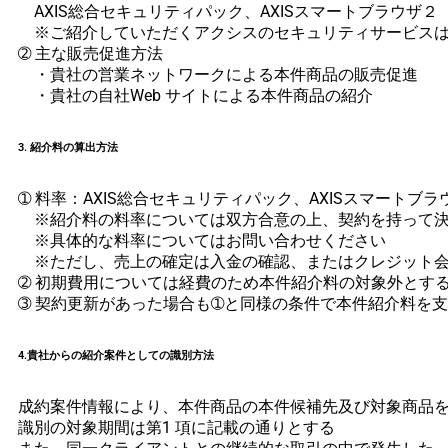
AXIS総合セキュリティパック、AXISスマートブラウザ２
※ご紹介していただくアクシスのセキュリティサービスは
➁ 主な販売促進方法
・貴社の営業ネットワークによる本件商品の販売促進
・貴社の自社Web サイトによる本件商品の紹介
3. 紹介料の算出方法
➀ 料率：AXIS総合セキュリティパック、AXISスマートブ
※紹介料の料率については双方合意の上、契約を持って決
※具体的な料率についてはお問い合わせください
※ただし、売上の確定は入金の確認、またはクレジット会
➁ 初期費用については経費のため本件紹介料の対象外とす
➂ 契約更新があった場合も➀と同様の条件で本件紹介料を
4.貴社からの紹介案件としての識別方法
成約案件情報により、本件商品の本件候補先及び対象商品
識別の対象期間は第1 項に記載の通りとする