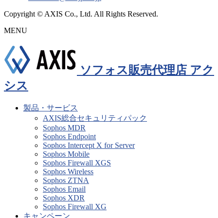
Copyright © AXIS Co., Ltd. All Rights Reserved.
MENU
ソフォス販売代理店 アク
シス
製品・サービス
AXIS総合セキュリティパック
Sophos MDR
Sophos Endpoint
Sophos Intercept X for Server
Sophos Mobile
Sophos Firewall XGS
Sophos Wireless
Sophos ZTNA
Sophos Email
Sophos XDR
Sophos Firewall XG
キャンペーン