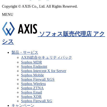
Copyright © AXIS Co., Ltd. All Rights Reserved.
MENU
ソフォス販売代理店 アク
シス
製品・サービス
AXIS総合セキュリティパック
Sophos MDR
Sophos Endpoint
Sophos Intercept X for Server
Sophos Mobile
Sophos Firewall XGS
Sophos Wireless
Sophos ZTNA
Sophos Email
Sophos XDR
Sophos Firewall XG
キャンペーン