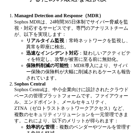
Managed Detection and Response（MDR）
Sophos MDRは、24時間365日体制でサイバー脅威を監
視・対応するサービスです。専門のアナリストチーム
が、以下を実現します：
リアルタイム監視
：常時ネットワークを監視し、
異常を即座に検出。
迅速なインシデント対応
：疑わしいアクティビテ
ィを特定し、攻撃が被害に至る前に無効化。
保険料削減の可能性
：MDR導入により、サイバ
ー保険の保険料が大幅に削減されるケースも報告
されています。
Sophos Central
Sophos Centralは、中小企業向けに設計されたクラウド
ベースの管理プラットフォームです。ファイアウォー
ル、エンドポイント、メールセキュリティ、
ZTNA（ゼロトラストネットワークアクセス）など、
複数のセキュリティソリューションを一元管理できま
す。これにより、以下のメリットが得られます：
効率的な管理
：複数のベンダーやツールを管理す