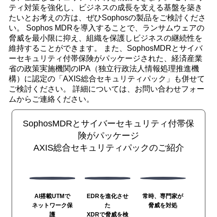
ティ対策を強化し、ビジネスの成長を支える基盤を築き
たいとお考えの方は、ぜひSophosの製品をご検討くださ
い。 Sophos MDRを導入することで、ランサムウェアの
脅威を最小限に抑え、組織を保護しビジネスの継続性を
維持することができます。 また、SophosMDRとサイバ
ーセキュリティ付帯保険がパッケージされた、経済産業
省の政策実施機関のIPA（独立行政法人情報処理推進機
構）に認定の「AXIS総合セキュリティパック」も併せて
ご検討ください。 詳細については、お問い合わせフォー
ムからご連絡ください。
SophosMDRとサイバーセキュリティ付帯保
険がパッケージ
AXIS総合セキュリティパックのご紹介
AI搭載UTMで
EDRを進化させ
常時、専門家が
ネットワーク保
た
脅威を対処
護
XDRで脅威を検